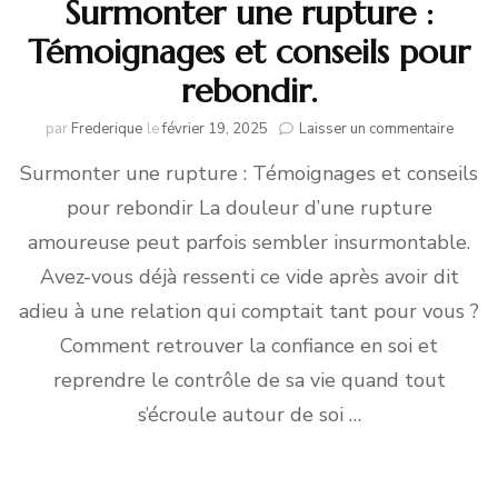
Surmonter une rupture :
Témoignages et conseils pour
rebondir.
sur
par
Frederique
le
février 19, 2025
Laisser un commentaire
Surmo
Surmonter une rupture : Témoignages et conseils
une
ruptur
pour rebondir La douleur d’une rupture
:
Témoi
amoureuse peut parfois sembler insurmontable.
et
Avez-vous déjà ressenti ce vide après avoir dit
consei
pour
adieu à une relation qui comptait tant pour vous ?
rebond
Comment retrouver la confiance en soi et
reprendre le contrôle de sa vie quand tout
s’écroule autour de soi …