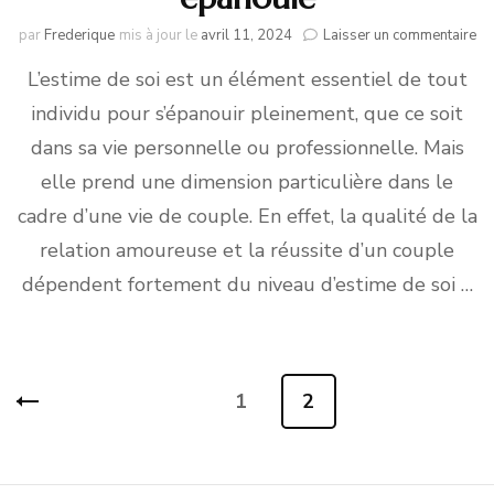
su
par
Frederique
mis à jour le
avril 11, 2024
Laisser un commentaire
Es
L’estime de soi est un élément essentiel de tout
de
so
individu pour s’épanouir pleinement, que ce soit
et
vi
dans sa vie personnelle ou professionnelle. Mais
de
elle prend une dimension particulière dans le
co
:
cadre d’une vie de couple. En effet, la qualité de la
le
relation amoureuse et la réussite d’un couple
cl
po
dépendent fortement du niveau d’estime de soi …
un
re
ép
Pagination
1
2
Page
Page
des
publications